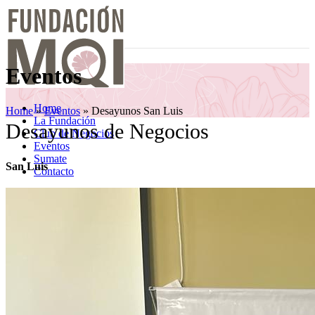
Eventos
Home
Home
»
Eventos
»
Desayunos San Luis
La Fundación
Desayunos de Negocios
Club de Negocios
Eventos
Sumate
San Luis
Contacto
Menu